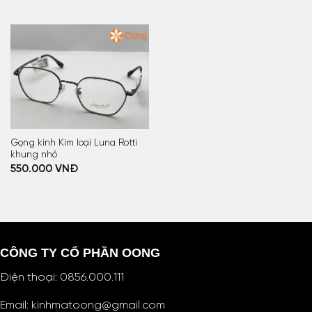
Gọng kính Kim loại Luna Rotti
khung nhỏ
550.000
VNĐ
CÔNG TY CỔ PHẦN OONG
Điện thoại:
0856.000.111
Email:
kinhmatoong@gmail.com