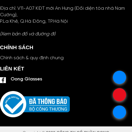
Địa chỉ: V11-A07 KĐT mới An Hưng (Đối diện tòa nhà Nam
Cường),
P.La Khê, Q.Hà Đông, TP.Hà Nội
(Xem bản đồ và đường đi)
CHÍNH SÁCH
Chính sách & quy định chung
LIÊN KẾT
.
Oong Glasses
.
.