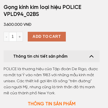
Gọng kính kim loại hiệu POLICE
VPLD94_02BS
3.600.000
VNĐ
Gọng kính kim loại hiệu POLICE VPLD94_02BS quantity
ADD TO CART
Thông tin chi tiết sản phẩm
POLICE là thương hiệu của Tập đoàn De Rigo, được
ra mắt tại Ý vào năm 1983 với những mẫu kính mắt
unisex. Các thiết kế gợi lên lối sống “trên đường”
của người Mỹ, nhưng cũng là tinh thần đô thị mạnh
mẽ của thành phố New York.
THÔNG TIN SẢN PHẨM