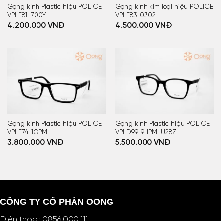
Gọng kính Plastic hiệu POLICE
Gọng kính kim loại hiệu POLICE
VPLF81_700Y
VPLF83_0302
4.200.000
VNĐ
4.500.000
VNĐ
Gọng kính Plastic hiệu POLICE
Gọng kính Plastic hiệu POLICE
VPLF74_1GPM
VPLD99_9HPM_U28Z
3.800.000
VNĐ
5.500.000
VNĐ
CÔNG TY CỔ PHẦN OONG
Điện thoại:
0856.000.111