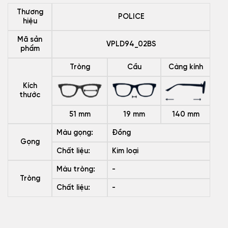
Thương
POLICE
hiệu
Mã sản
VPLD94_02BS
phẩm
Tròng
Cầu
Càng kính
Kích
thước
51 mm
19 mm
140 mm
Màu gọng:
Đồng
Gọng
Chất liệu:
Kim loại
Màu tròng:
-
Tròng
Chất liệu:
-