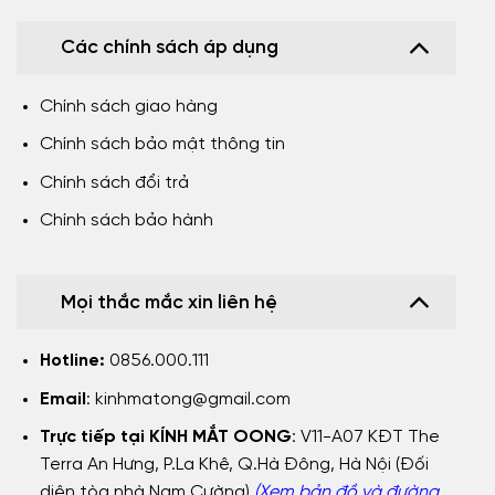
Các chính sách áp dụng
Chính sách giao hàng
Chính sách bảo mật thông tin
Chính sách đổi trả
Chính sách bảo hành
Mọi thắc mắc xin liên hệ
Hotline:
0856.000.111
Email
:
kinhmatong@gmail.com
Trực tiếp tại KÍNH MẮT OONG
: V11-A07 KĐT The
Terra An Hưng, P.La Khê, Q.Hà Đông, Hà Nội (Đối
diện tòa nhà Nam Cường)
(Xem bản đồ và đường