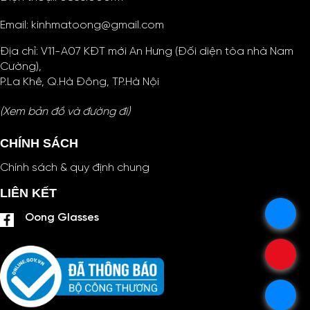
Email:
kinhmatoong@gmail.com
Địa chỉ: V11-A07 KĐT mới An Hưng (Đối diện tòa nhà Nam
Cường),
P.La Khê, Q.Hà Đông, TP.Hà Nội
(Xem bản đồ và đường đi)
CHÍNH SÁCH
Chính sách & quy định chung
LIÊN KẾT
.
Oong Glasses
.
.