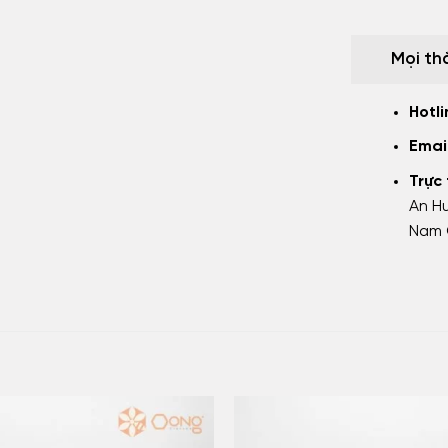
Mọi th
Hotli
Emai
Trực
An Hư
Nam 