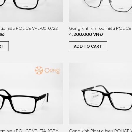
stic hiệu POLICE VPLF80_0722
Gọng kính kim loại hiệu POLICE
NĐ
4.200.000
VNĐ
RT
ADD TO CART
stic hiệu POLICE VPLF74_1GPM
Gọng kính Plastic hiệu POLICE