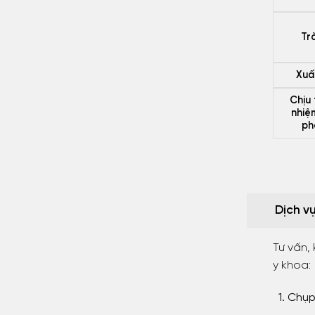
Tr
Xuấ
Chịu 
nhiệ
ph
Dịch v
Tư vấn,
y khoa:
Chụp