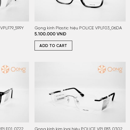
 VPLF79_599Y
Gọng kính Plastic hiệu POLICE VPLF03_06DA
5.100.000
VNĐ
ADD TO CART
 VPLF01_0722
Gọng kính kim loại hiệu POLICE VPLF83_0302