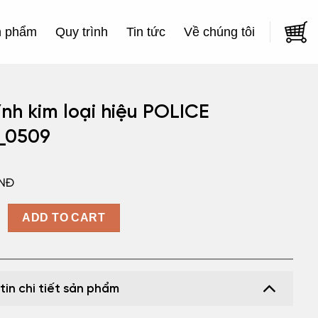
n phẩm
Quy trình
Tin tức
Về chúng tôi
nh kim loại hiệu POLICE
_0509
NĐ
 loại hiệu POLICE VPLF09_0509 quantity
ADD TO CART
tin chi tiết sản phẩm