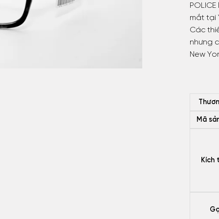
POLICE 
mắt tại 
Các thi
nhưng c
New Yor
Thươn
Mã sả
Kích 
Gọ