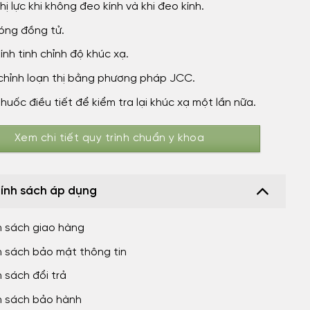
hị lực khi không đeo kính và khi đeo kính.
óng đồng tử.
ính tinh chỉnh độ khúc xạ.
chỉnh loạn thị bằng phương pháp JCC.
huốc điều tiết để kiểm tra lại khúc xạ một lần nữa.
Xem chi tiết quy trình chuẩn y khoa
ính sách áp dụng
h sách giao hàng
h sách bảo mật thông tin
 sách đổi trả
h sách bảo hành