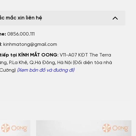
ắc mắc xin liên hệ
ne:
0856.000.111
l
:
kinhmatong@gmail.com
 tiếp tại KÍNH MẮT OONG
: V11-A07 KĐT The Terra
ng, P.La Khê, Q.Hà Đông, Hà Nội (Đối diện tòa nhà
Cường)
(Xem bản đồ và đường đi)