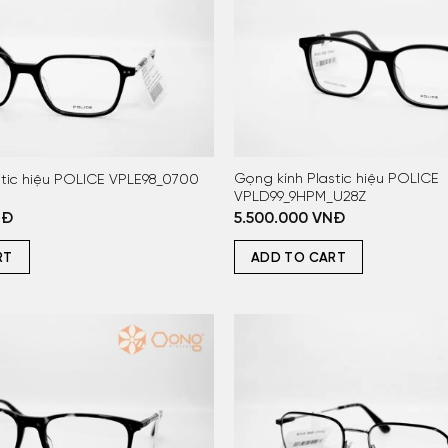
Gọng kính Plastic hiệu POLICE
stic hiệu POLICE VPLE98_0700
VPLD99_9HPM_U28Z
NĐ
5.500.000
VNĐ
RT
ADD TO CART