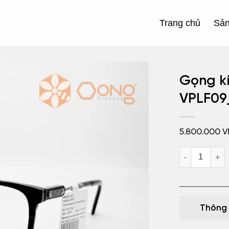
Trang chủ
Sả
Gọng kí
VPLF09
5.800.000
V
Gọng kính kim
Thông 