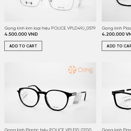
Gọng kính kim loại hiệu POLICE VPLD49J_0579
Gọng kính Pla
4.500.000
VNĐ
4.200.000
V
ADD TO CART
ADD TO CA
Gọng kính Plastic hiệu POLICE VPLF10_0700
Gọng kính Pla