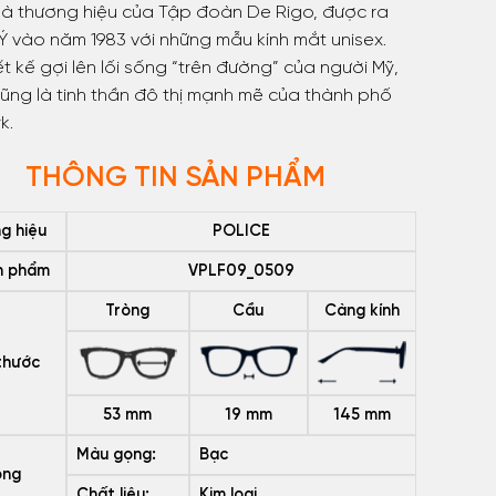
là thương hiệu của Tập đoàn De Rigo, được ra
Ý vào năm 1983 với những mẫu kính mắt unisex.
ết kế gợi lên lối sống “trên đường” của người Mỹ,
ũng là tinh thần đô thị mạnh mẽ của thành phố
k.
THÔNG TIN SẢN PHẨM
g hiệu
POLICE
n phẩm
VPLF09_0509
Tròng
Cầu
Càng kính
thước
53 mm
19 mm
145 mm
Màu gọng:
Bạc
ng
Chất liệu:
Kim loại