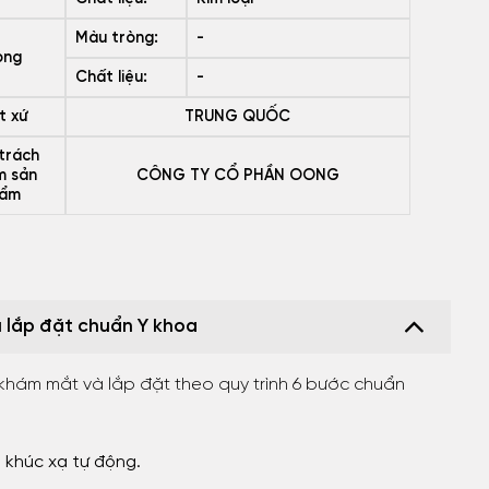
Màu tròng:
-
òng
Chất liệu:
-
t xứ
TRUNG QUỐC
trách
m sản
CÔNG TY CỔ PHẦN OONG
ẩm
ụ lắp đặt chuẩn Y khoa
 khám mắt và lắp đặt theo quy trình 6 bước chuẩn
 khúc xạ tự động.