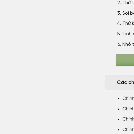
Thử t
Soi b
Thử k
Tinh 
Nhỏ t
Các ch
Chín
Chín
Chính
Chín