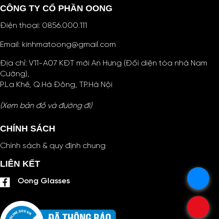
CÔNG TY CỔ PHẦN OONG
Điện thoại:
0856.000.111
Email:
kinhmatoong@gmail.com
Địa chỉ: V11-A07 KĐT mới An Hưng (Đối diện tòa nhà Nam
Cường),
P.La Khê, Q.Hà Đông, TP.Hà Nội
(Xem bản đồ và đường đi)
CHÍNH SÁCH
Chính sách & quy định chung
LIÊN KẾT
.
Oong Glasses
.