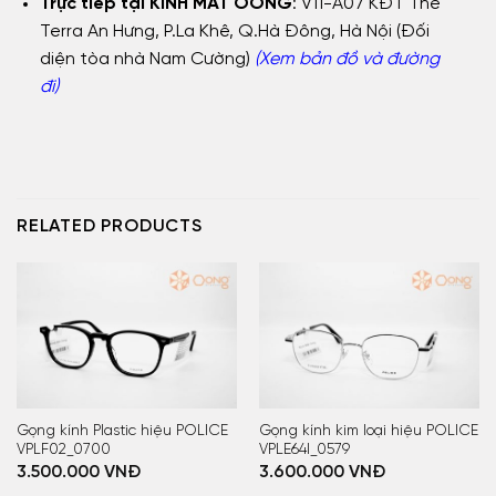
Trực tiếp tại KÍNH MẮT OONG
: V11-A07 KĐT The
Terra An Hưng, P.La Khê, Q.Hà Đông, Hà Nội (Đối
diện tòa nhà Nam Cường)
(Xem bản đồ và đường
đi)
RELATED PRODUCTS
Gọng kính Plastic hiệu POLICE
Gọng kính kim loại hiệu POLICE
VPLF02_0700
VPLE64I_0579
3.500.000
VNĐ
3.600.000
VNĐ