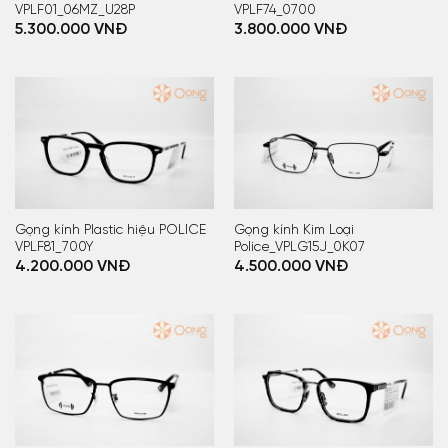
VPLF01_06MZ_U28P
VPLF74_0700
5.300.000
VNĐ
3.800.000
VNĐ
Gọng kính Plastic hiệu POLICE
Gọng kính Kim Loại
VPLF81_700Y
Police_VPLG15J_0K07
4.200.000
VNĐ
4.500.000
VNĐ